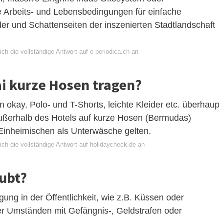
te Arbeits- und Lebensbedingungen für einfache
lder und Schattenseiten der inszenierten Stadtlandschaft
ch die vollständige Antwort auf e-periodica.ch an
i kurze Hosen tragen?
on okay, Polo- und T-Shorts, leichte Kleider etc. überhaup
außerhalb des Hotels auf kurze Hosen (Bermudas)
 Einheimischen als Unterwäsche gelten.
ich die vollständige Antwort auf holidaycheck.de an
aubt?
ng in der Öffentlichkeit, wie z.B. Küssen oder
er Umständen mit Gefängnis-, Geldstrafen oder