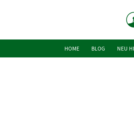
Zum
Inhalt
springen
HOME
BLOG
NEU H