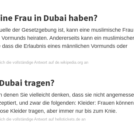
eine Frau in Dubai haben?
uelle der Gesetzgebung ist, kann eine muslimische Frau
n Vormunds heiraten. Andererseits kann ein muslimische
e dass die Erlaubnis eines männlichen Vormunds oder
ch die vollständige Antwort auf de.wikipedia.org an
n Dubai tragen?
n denen Sie vielleicht denken, dass sie nicht angemess
zeptiert, und zwar die folgenden: Kleider: Frauen können
ose Kleider tragen, aber immer nur bis zum Knie.
ch die vollständige Antwort auf hellotickets.de an