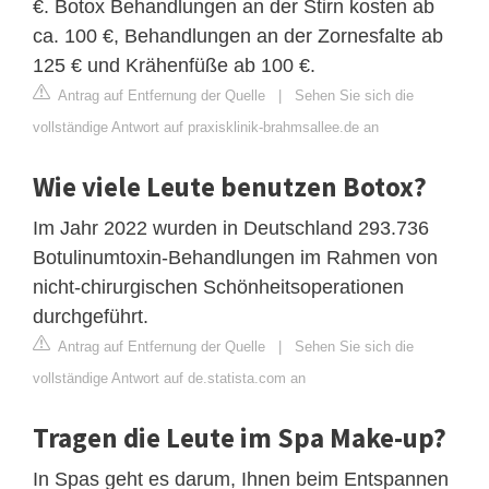
€. Botox Behandlungen an der Stirn kosten ab
ca. 100 €, Behandlungen an der Zornesfalte ab
125 € und Krähenfüße ab 100 €.
Antrag auf Entfernung der Quelle
|
Sehen Sie sich die
vollständige Antwort auf praxisklinik-brahmsallee.de an
Wie viele Leute benutzen Botox?
Im Jahr 2022 wurden in Deutschland 293.736
Botulinumtoxin-Behandlungen im Rahmen von
nicht-chirurgischen Schönheitsoperationen
durchgeführt.
Antrag auf Entfernung der Quelle
|
Sehen Sie sich die
vollständige Antwort auf de.statista.com an
Tragen die Leute im Spa Make-up?
In Spas geht es darum, Ihnen beim Entspannen