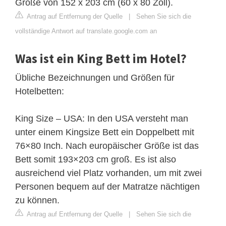
Größe von 152 x 203 cm (60 x 80 Zoll).
Antrag auf Entfernung der Quelle
|
Sehen Sie sich die
vollständige Antwort auf translate.google.com an
Was ist ein King Bett im Hotel?
Übliche Bezeichnungen und Größen für
Hotelbetten:
King Size – USA: In den USA versteht man
unter einem Kingsize Bett ein Doppelbett mit
76×80 Inch. Nach europäischer Größe ist das
Bett somit 193×203 cm groß. Es ist also
ausreichend viel Platz vorhanden, um mit zwei
Personen bequem auf der Matratze nächtigen
zu können.
Antrag auf Entfernung der Quelle
|
Sehen Sie sich die