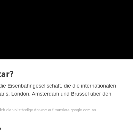
tar?
 die Eisenbahngesellschaft, die die internationalen
aris, London, Amsterdam und Brüssel über den
ch die vollständige Antwort auf translate.google.com an
?