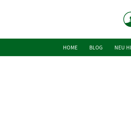
Zum
Inhalt
springen
HOME
BLOG
NEU H