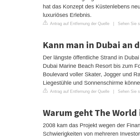
hat das Konzept des Küstenlebens neu 
luxuriöses Erlebnis.
Antrag auf Entfernung der Quelle
|
Sehen Sie si
Kann man in Dubai an 
Der längste öffentliche Strand in Duba
Dubai Marine Beach Resort bis zum Fou
Boulevard voller Skater, Jogger und Ra
Liegestühle und Sonnenschirme könne
Antrag auf Entfernung der Quelle
|
Sehen Sie si
Warum geht The World 
2008 kam das Projekt wegen der Finan
Schwierigkeiten von mehreren Investor