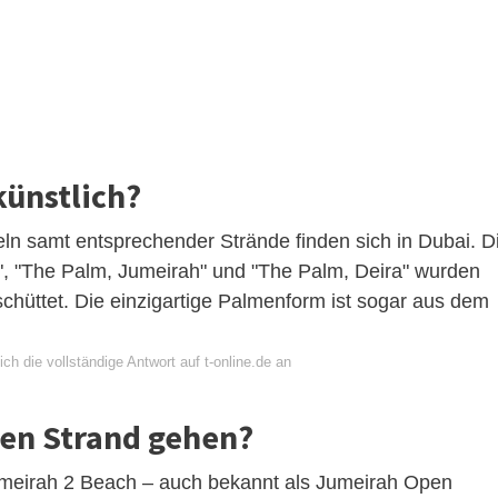
künstlich?
eln samt entsprechender Strände finden sich in Dubai. D
i", "The Palm, Jumeirah" und "The Palm, Deira" wurden
schüttet. Die einzigartige Palmenform ist sogar aus dem
ch die vollständige Antwort auf t-online.de an
den Strand gehen?
umeirah 2 Beach – auch bekannt als Jumeirah Open