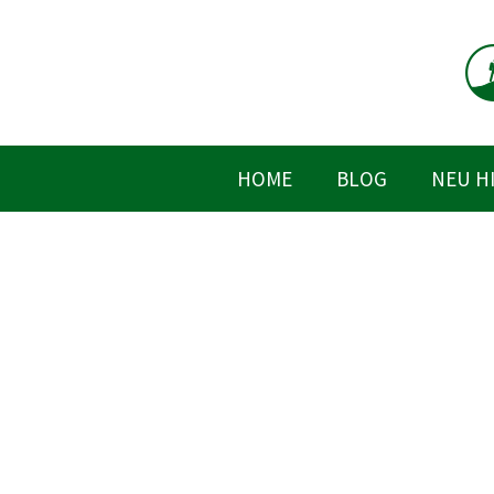
Zum
Inhalt
springen
HOME
BLOG
NEU H