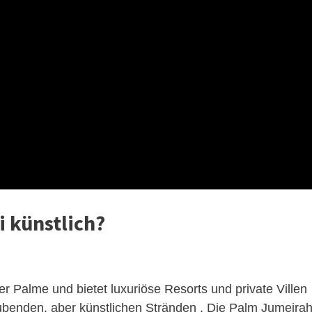
i künstlich?
er Palme und bietet luxuriöse Resorts und private Villen
benden, aber künstlichen Stränden . Die Palm Jumeira