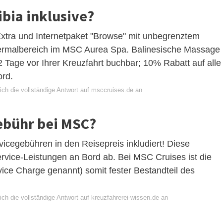
ibia inklusive?
xtra und Internetpaket "Browse" mit unbegrenztem
rmalbereich im MSC Aurea Spa. Balinesische Massage
2 Tage vor Ihrer Kreuzfahrt buchbar; 10% Rabatt auf alle
rd.
ich die vollständige Antwort auf msccruises.de an
ebühr bei MSC?
vicegebühren in den Reisepreis inkludiert! Diese
ervice-Leistungen an Bord ab. Bei MSC Cruises ist die
vice Charge genannt) somit fester Bestandteil des
ch die vollständige Antwort auf kreuzfahrerei-wissen.de an