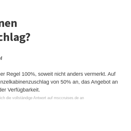
inen
chlag?
24
der Regel 100%, soweit nicht anders vermerkt. Auf
n Einzelkabinenzuschlag von 50% an, das Angebot an
der Verfügbarkeit.
ich die vollständige Antwort auf msccruises.de an