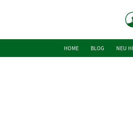
Zum
Inhalt
springen
HOME
BLOG
NEU H