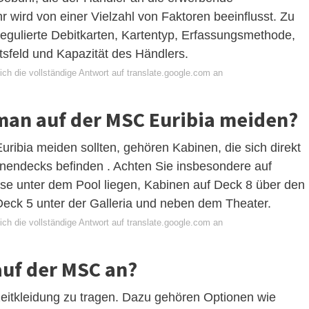
r wird von einer Vielzahl von Faktoren beeinflusst. Zu
regulierte Debitkarten, Kartentyp, Erfassungsmethode,
tsfeld und Kapazität des Händlers.
ch die vollständige Antwort auf translate.google.com an
man auf der MSC Euribia meiden?
ribia meiden sollten, gehören Kabinen, die sich direkt
nendecks befinden . Achten Sie insbesondere auf
iese unter dem Pool liegen, Kabinen auf Deck 8 über den
eck 5 unter der Galleria und neben dem Theater.
ch die vollständige Antwort auf translate.google.com an
auf der MSC an?
izeitkleidung zu tragen. Dazu gehören Optionen wie