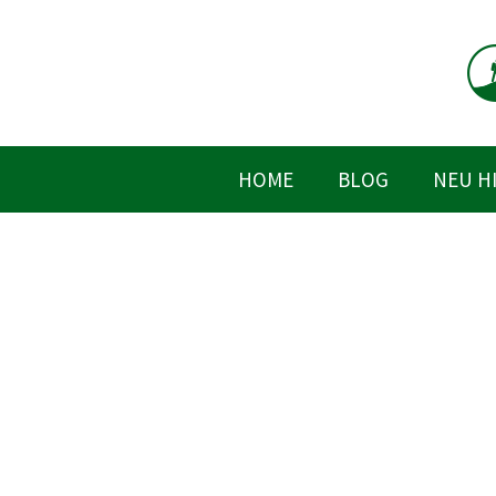
Zum
Inhalt
springen
HOME
BLOG
NEU H