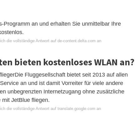
es-Programm an und erhalten Sie unmittelbar Ihre
ostenlos.
ch die vollständige Antwort auf de-content.delta.com an
ten bieten kostenloses WLAN an?
liegerDie Fluggesellschaft bietet seit 2013 auf allen
vice an und ist damit Vorreiter für viele andere
ßen unbegrenzten Internetzugang ohne zusätzliche
mit JetBlue fliegen.
ch die vollständige Antwort auf translate.google.com an