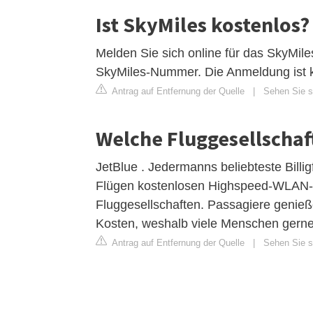
Ist SkyMiles kostenlos?
Melden Sie sich online für das SkyMil
SkyMiles-Nummer. Die Anmeldung ist k
Antrag auf Entfernung der Quelle
|
Sehen Sie si
Welche Fluggesellschaf
JetBlue . Jedermanns beliebteste Billigf
Flügen kostenlosen Highspeed-WLAN-Ser
Fluggesellschaften. Passagiere genie
Kosten, weshalb viele Menschen gerne 
Antrag auf Entfernung der Quelle
|
Sehen Sie si