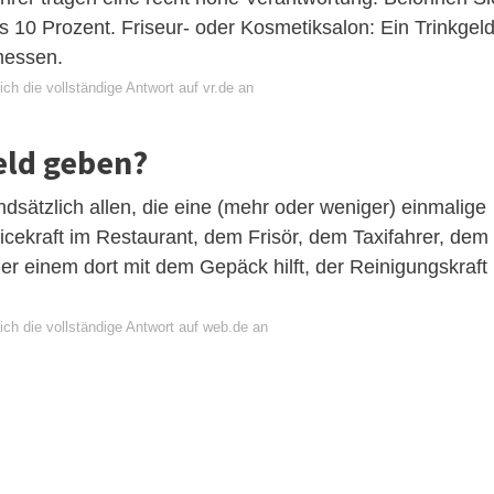
 10 Prozent. Friseur- oder Kosmetiksalon: Ein Trinkgel
messen.
ch die vollständige Antwort auf vr.de an
eld geben?
sätzlich allen, die eine (mehr oder weniger) einmalige
vicekraft im Restaurant, dem Frisör, dem Taxifahrer, dem
er einem dort mit dem Gepäck hilft, der Reinigungskraft
ich die vollständige Antwort auf web.de an