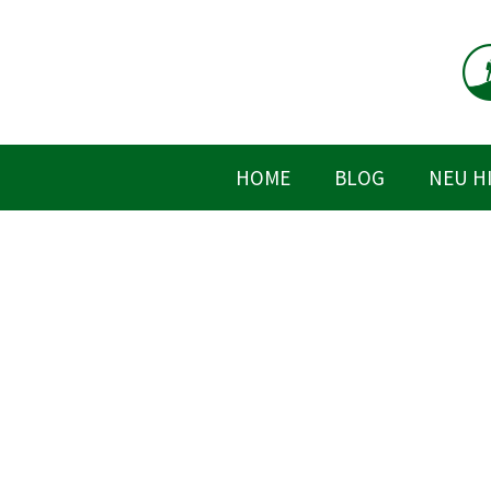
Zum
Inhalt
springen
HOME
BLOG
NEU H