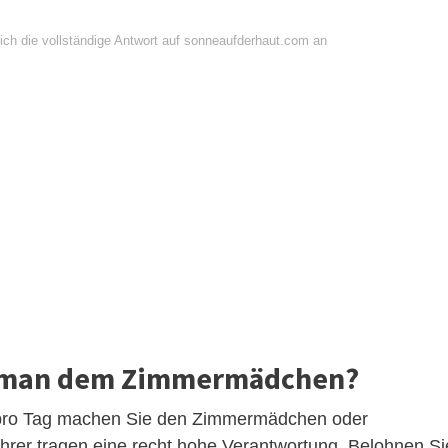
ich die vollständige Antwort auf sonneaufderhaut.com an
bt man dem Zimmermädchen?
ld pro Tag machen Sie den Zimmermädchen oder
ahrer tragen eine recht hohe Verantwortung. Belohnen Si