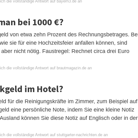
ch die vollständige Antwort auf bayern3.de an
 man bei 1000 €?
nkgeld von etwa zehn Prozent des Rechnungsbetrages. Be
 sie für eine Hochzeitsfeier anfallen können, sind
aber nicht nötig. Faustregel: Rechnet circa drei Euro
ich die vollständige Antwort auf brautmagazin.de an
nkgeld im Hotel?
ld für die Reinigungskräfte im Zimmer, zum Beispiel auf
ld eine persönliche Note, indem Sie eine kleine Notiz
usland können Sie diese Notiz auf Englisch oder in der
ch die vollständige Antwort auf stuttgarter-nachrichten.de an