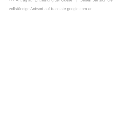
Antrag auf Entfernung der Quelle
|
Sehen Sie sich die
vollständige Antwort auf translate.google.com an