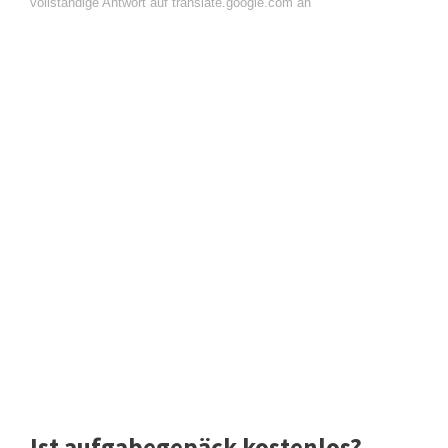
vollständige Antwort auf translate.google.com an
Ist aufgabegepäck kostenlos?