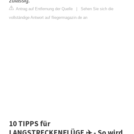
zulässig.
Antrag auf Entfernung der Quelle
|
Sehen Sie sich die
vollständige Antwort auf fliegermagazin.de an
10 TIPPS für
LANGSTRECKENFLÜGE ✈️ - So wird